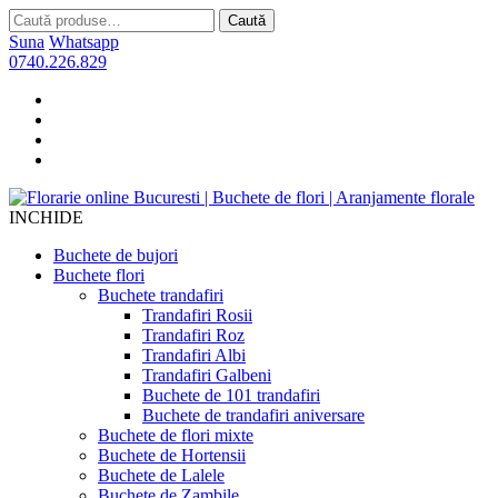
Caută
Caută
după:
Suna
Whatsapp
0740.226.829
INCHIDE
Buchete de bujori
Buchete flori
Buchete trandafiri
Trandafiri Rosii
Trandafiri Roz
Trandafiri Albi
Trandafiri Galbeni
Buchete de 101 trandafiri
Buchete de trandafiri aniversare
Buchete de flori mixte
Buchete de Hortensii
Buchete de Lalele
Buchete de Zambile