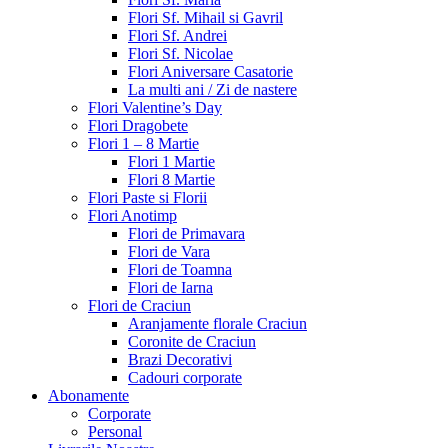
Flori Sf. Mihail si Gavril
Flori Sf. Andrei
Flori Sf. Nicolae
Flori Aniversare Casatorie
La multi ani / Zi de nastere
Flori Valentine’s Day
Flori Dragobete
Flori 1 – 8 Martie
Flori 1 Martie
Flori 8 Martie
Flori Paste si Florii
Flori Anotimp
Flori de Primavara
Flori de Vara
Flori de Toamna
Flori de Iarna
Flori de Craciun
Aranjamente florale Craciun
Coronite de Craciun
Brazi Decorativi
Cadouri corporate
Abonamente
Corporate
Personal