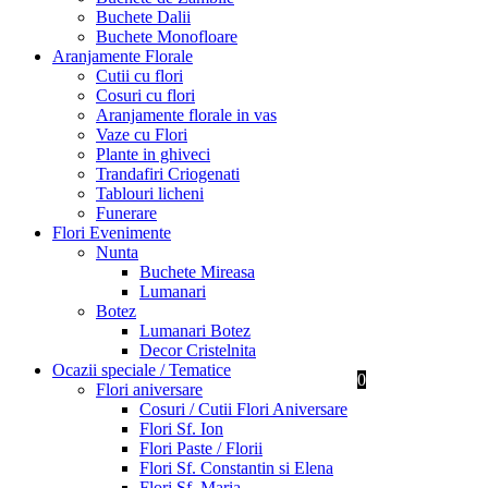
Buchete Dalii
Buchete Monofloare
Aranjamente Florale
Cutii cu flori
Cosuri cu flori
Aranjamente florale in vas
Vaze cu Flori
Plante in ghiveci
Trandafiri Criogenati
Tablouri licheni
Funerare
Flori Evenimente
Nunta
Buchete Mireasa
Lumanari
Botez
Lumanari Botez
Decor Cristelnita
Ocazii speciale / Tematice
0
Flori aniversare
Cosuri / Cutii Flori Aniversare
Flori Sf. Ion
Flori Paste / Florii
Flori Sf. Constantin si Elena
Flori Sf. Maria