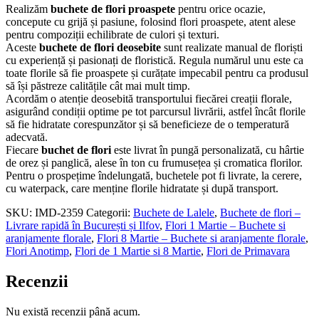
Realizăm
buchete de flori proaspete
pentru orice ocazie,
concepute cu grijă și pasiune, folosind flori proaspete, atent alese
pentru compoziții echilibrate de culori și texturi.
Aceste
buchete de flori deosebite
sunt realizate manual de floriști
cu experiență și pasionați de floristică. Regula numărul unu este ca
toate florile să fie proaspete și curățate impecabil pentru ca produsul
să își păstreze calitățile cât mai mult timp.
Acordăm o atenție deosebită transportului fiecărei creații florale,
asigurând condiții optime pe tot parcursul livrării, astfel încât florile
să fie hidratate corespunzător și să beneficieze de o temperatură
adecvată.
Fiecare
buchet de flori
este livrat în pungă personalizată, cu hârtie
de orez și panglică, alese în ton cu frumusețea și cromatica florilor.
Pentru o prospețime îndelungată, buchetele pot fi livrate, la cerere,
cu waterpack, care menține florile hidratate și după transport.
SKU:
IMD-2359
Categorii:
Buchete de Lalele
,
Buchete de flori –
Livrare rapidă în București și Ilfov
,
Flori 1 Martie – Buchete si
aranjamente florale
,
Flori 8 Martie – Buchete si aranjamente florale
,
Flori Anotimp
,
Flori de 1 Martie si 8 Martie
,
Flori de Primavara
Recenzii
Nu există recenzii până acum.