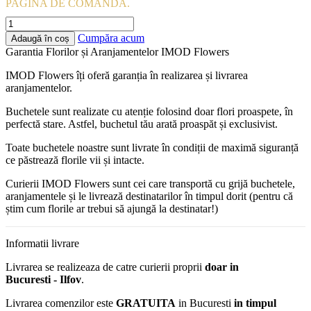
PAGINA DE COMANDĂ.
Cantitate
Buchetul
Cumpăra acum
Adaugă în coș
de
Garantia Florilor și Aranjamentelor IMOD Flowers
primavara
-
IMOD Flowers îți oferă garanția în realizarea și livrarea
9
aranjamentelor.
lalele
roz
Buchetele sunt realizate cu atenție folosind doar flori proaspete, în
delicate
perfectă stare. Astfel, buchetul tău arată proaspăt și exclusivist.
Toate buchetele noastre sunt livrate în condiții de maximă siguranță
ce păstrează florile vii și intacte.
Curierii IMOD Flowers sunt cei care transportă cu grijă buchetele,
aranjamentele și le livrează destinatarilor în timpul dorit (pentru că
știm cum florile ar trebui să ajungă la destinatar!)
Informatii livrare
Livrarea se realizeaza de catre curierii proprii
doar in
Bucuresti - Ilfov
.
Livrarea comenzilor este
GRATUITA
in Bucuresti
in timpul