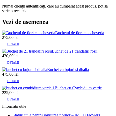
Numai clienții autentificați, care au cumpărat acest produs, pot să
scrie o recenzie.
Vezi de asemenea
Buchetul de flori cu echeveria
275,00
lei
DETALII
Buchet de 21 trandafiri rosii
420,00
lei
DETALII
Buchet cu bujori si dhalia
475,00
lei
DETALII
Buchet cu Cymbidium verde
225,00
lei
DETALII
Informatii utile
Sfaturi utile pentru ingrijirea florilor – IMOD Flowers