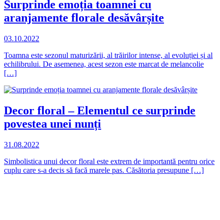
Surprinde emoția toamnei cu
aranjamente florale desăvârșite
03.10.2022
Toamna este sezonul maturizării, al trăirilor intense, al evoluției și al
echilibrului. De asemenea, acest sezon este marcat de melancolie
[…]
Decor floral – Elementul ce surprinde
povestea unei nunți
31.08.2022
Simbolistica unui decor floral este extrem de importantă pentru orice
cuplu care s-a decis să facă marele pas. Căsătoria presupune […]