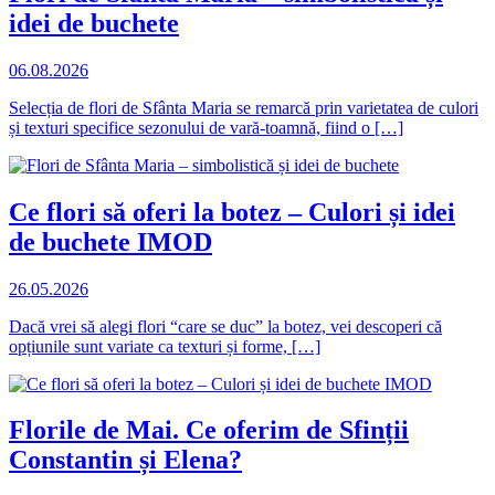
idei de buchete
06.08.2026
Selecția de flori de Sfânta Maria se remarcă prin varietatea de culori
și texturi specifice sezonului de vară-toamnă, fiind o […]
Ce flori să oferi la botez – Culori și idei
de buchete IMOD
26.05.2026
Dacă vrei să alegi flori “care se duc” la botez, vei descoperi că
opțiunile sunt variate ca texturi și forme, […]
Florile de Mai. Ce oferim de Sfinții
Constantin și Elena?