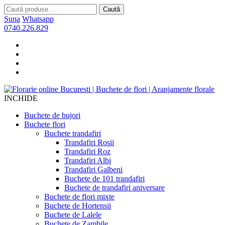
Caută
Caută
după:
Suna
Whatsapp
0740.226.829
INCHIDE
Buchete de bujori
Buchete flori
Buchete trandafiri
Trandafiri Rosii
Trandafiri Roz
Trandafiri Albi
Trandafiri Galbeni
Buchete de 101 trandafiri
Buchete de trandafiri aniversare
Buchete de flori mixte
Buchete de Hortensii
Buchete de Lalele
Buchete de Zambile