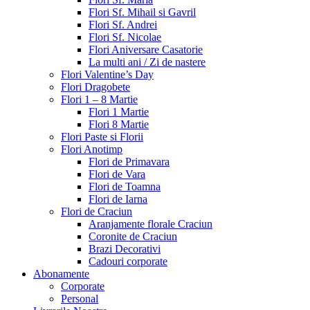
Flori Sf. Mihail si Gavril
Flori Sf. Andrei
Flori Sf. Nicolae
Flori Aniversare Casatorie
La multi ani / Zi de nastere
Flori Valentine’s Day
Flori Dragobete
Flori 1 – 8 Martie
Flori 1 Martie
Flori 8 Martie
Flori Paste si Florii
Flori Anotimp
Flori de Primavara
Flori de Vara
Flori de Toamna
Flori de Iarna
Flori de Craciun
Aranjamente florale Craciun
Coronite de Craciun
Brazi Decorativi
Cadouri corporate
Abonamente
Corporate
Personal