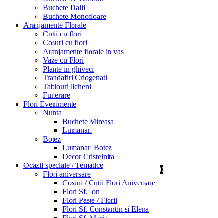
Buchete Dalii
Buchete Monofloare
Aranjamente Florale
Cutii cu flori
Cosuri cu flori
Aranjamente florale in vas
Vaze cu Flori
Plante in ghiveci
Trandafiri Criogenati
Tablouri licheni
Funerare
Flori Evenimente
Nunta
Buchete Mireasa
Lumanari
Botez
Lumanari Botez
Decor Cristelnita
Ocazii speciale / Tematice
0
Flori aniversare
Cosuri / Cutii Flori Aniversare
Flori Sf. Ion
Flori Paste / Florii
Flori Sf. Constantin si Elena
Flori Sf. Maria