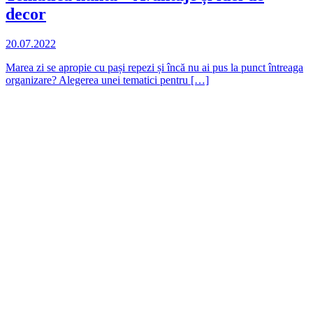
decor
20.07.2022
Marea zi se apropie cu pași repezi și încă nu ai pus la punct întreaga
organizare? Alegerea unei tematici pentru […]