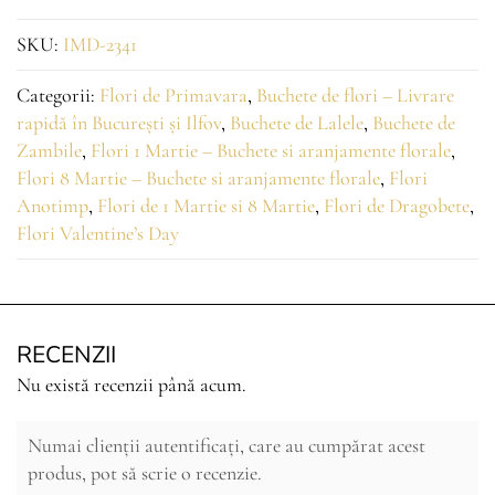
SKU:
IMD-2341
Categorii:
Flori de Primavara
,
Buchete de flori – Livrare
rapidă în București și Ilfov
,
Buchete de Lalele
,
Buchete de
Zambile
,
Flori 1 Martie – Buchete si aranjamente florale
,
Flori 8 Martie – Buchete si aranjamente florale
,
Flori
Anotimp
,
Flori de 1 Martie si 8 Martie
,
Flori de Dragobete
,
Flori Valentine’s Day
RECENZII
Nu există recenzii până acum.
Numai clienții autentificați, care au cumpărat acest
produs, pot să scrie o recenzie.