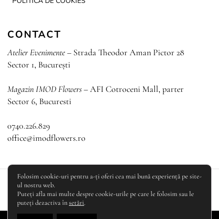
POLITICA DE COOKIES
CONTACT
Atelier Evenimente
– Strada Theodor Aman Pictor 28
Sector 1, București
Magazin IMOD Flowers
– AFI Cotroceni Mall, parter
Sector 6, Bucuresti
0740.226.829
office@imodflowers.ro
Folosim cookie-uri pentru a-ți oferi cea mai bună experiență pe site-
© 2011 - 2026
IMOD Flowers
. Toate drepturile rezervate.
ul nostru web.
Puteți afla mai multe despre cookie-urile pe care le folosim sau le
made by
twisted design
puteți dezactiva în
setări
.