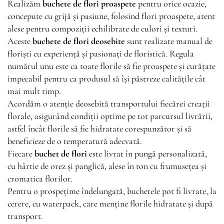
Realizăm
buchete de flori proaspete
pentru orice ocazie,
concepute cu grijă și pasiune, folosind flori proaspete, atent
alese pentru compoziții echilibrate de culori și texturi.
Aceste
buchete de flori deosebite
sunt realizate manual de
floriști cu experiență și pasionați de floristică. Regula
numărul unu este ca toate florile să fie proaspete și curățate
impecabil pentru ca produsul să își păstreze calitățile cât
mai mult timp.
Acordăm o atenție deosebită transportului fiecărei creații
florale, asigurând condiții optime pe tot parcursul livrării,
astfel încât florile să fie hidratate corespunzător și să
beneficieze de o temperatură adecvată.
Fiecare
buchet de flori
este livrat în pungă personalizată,
cu hârtie de orez și panglică, alese în ton cu frumusețea și
cromatica florilor.
Pentru o prospețime îndelungată, buchetele pot fi livrate, la
cerere, cu waterpack, care menține florile hidratate și după
transport.