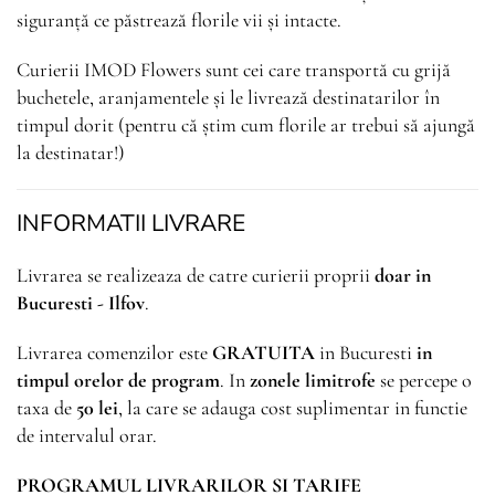
siguranță ce păstrează florile vii și intacte.
Curierii IMOD Flowers sunt cei care transportă cu grijă
buchetele, aranjamentele și le livrează destinatarilor în
timpul dorit (pentru că știm cum florile ar trebui să ajungă
la destinatar!)
INFORMATII LIVRARE
Livrarea se realizeaza de catre curierii proprii
doar in
Bucuresti - Ilfov
.
Livrarea comenzilor este
GRATUITA
in Bucuresti
in
timpul orelor de program
. In
zonele limitrofe
se percepe o
taxa de
50 lei
, la care se adauga cost suplimentar in functie
de intervalul orar.
PROGRAMUL LIVRARILOR SI TARIFE